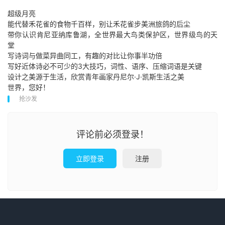
超级月亮
能代替禾花雀的食物千百样，别让禾花雀步美洲旅鸽的后尘
带你认识肯尼亚纳库鲁湖，全世界最大鸟类保护区，世界级鸟的天
堂
写诗词与做菜异曲同工，有趣的对比让你事半功倍
写好近体诗必不可少的3大技巧，词性、语序、压缩词语是关键
设计之美源于生活，欣赏青年画家丹尼尔·J·凯斯生活之美
世界，您好！
抢沙发
评论前必须登录！
立即登录
注册